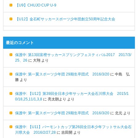
【U9】CHUJO CUP U-9
【U12】金石町サッカースポーツ少年団創立50周年記念大会
最近のコメント
保護中: 第13回富樫サッカースプリングフェスティバル2017 2017/3/
25、26
に
大翔
より
保護中: 第一翼スポーツ少年団 29期生卒団式 2016/3/20
に
中島 弘
勝
より
保護中: 【U12】第39回全日本少年サッカー大会石川県大会 2015/1
0/18,25,11/1,3,8
に
亮太朗より
より
保護中: 第一翼スポーツ少年団 29期生卒団式 2016/3/20
に
北元
より
保護中: 【U11】バーモントカップ第26回全日本少年フットサル大会石
川県大会 2016/2/27,28
に
吉田開
より