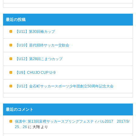
最近の投稿
【U11】第30回椿カップ
【U10】苗代招待サッカー交歓会
【U12】第28回こまつカップ
【U9】CHUJO CUP U-9
【U12】金石町サッカースポーツ少年団創立50周年記念大会
最近のコメント
保護中: 第13回富樫サッカースプリングフェスティバル2017 2017/3/
25、26
に
大翔
より