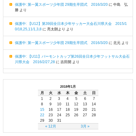
保護中: 第一翼スポーツ少年団 29期生卒団式 2016/3/20
に
中島 弘
勝
より
保護中: 【U12】第39回全日本少年サッカー大会石川県大会 2015/1
0/18,25,11/1,3,8
に
亮太朗より
より
保護中: 第一翼スポーツ少年団 29期生卒団式 2016/3/20
に
北元
より
保護中: 【U11】バーモントカップ第26回全日本少年フットサル大会石
川県大会 2016/2/27,28
に
吉田開
より
2018年1月
月
火
水
木
金
土
日
1
2
3
4
5
6
7
8
9
10
11
12
13
14
15
16
17
18
19
20
21
22
23
24
25
26
27
28
29
30
31
« 12月
3月 »