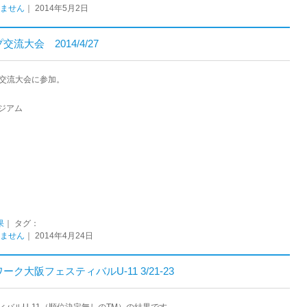
ません
｜ 2014年5月2日
交流大会 2014/4/27
ップ交流大会に参加。
タジアム
果
｜ タグ：
ません
｜ 2014年4月24日
ク大阪フェスティバルU-11 3/21-23
バルU-11（順位決定無しのTM）の結果です。