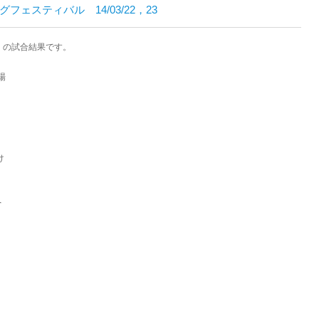
フェスティバル 14/03/22，23
 の試合結果です。
場
け
へ