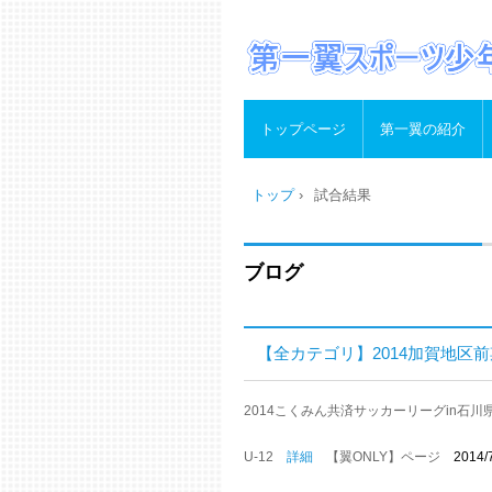
トップページ
第一翼の紹介
トップ
›
試合結果
ブログ
【全カテゴリ】2014加賀地区
2014こくみん共済サッカーリーグin石
U-12
詳細
【翼ONLY】ページ
2014