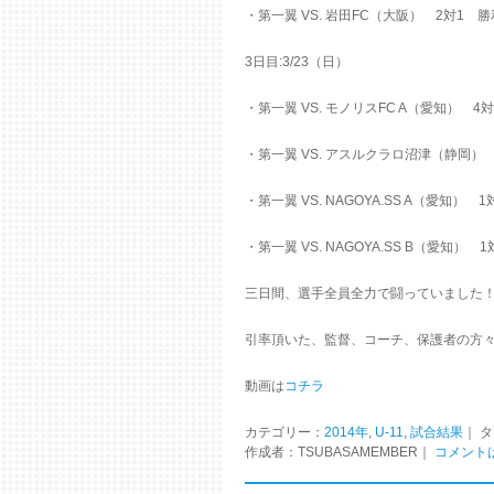
・第一翼 VS. 岩田FC（大阪） 2対1 
3日目:3/23（日）
・第一翼 VS. モノリスFC A（愛知） 4
・第一翼 VS. アスルクラロ沼津（静岡）
・第一翼 VS. NAGOYA.SS A（愛知） 
・第一翼 VS. NAGOYA.SS B（愛知） 
三日間、選手全員全力で闘っていました
引率頂いた、監督、コーチ、保護者の方
動画は
コチラ
カテゴリー：
2014年
,
U-11
,
試合結果
｜ 
作成者：TSUBASAMEMBER｜
コメント