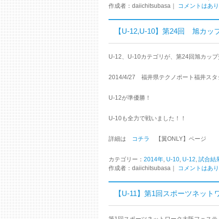
作成者：daiichitsubasa｜
コメントはあり
【U-12,U-10】第24回 旭カップ
U-12、U-10カテゴリが、第24回旭カ
2014/4/27 福井県テクノポート福井ス
U-12が準優勝！
U-10も全力で戦いました！！
詳細は
コチラ
【翼ONLY】ページ
カテゴリー：
2014年
,
U-10
,
U-12
,
試合結
作成者：daiichitsubasa｜
コメントはあり
【U-11】第1回スポーツネットワー
第1回スポーツネットワーク大阪フェスティ