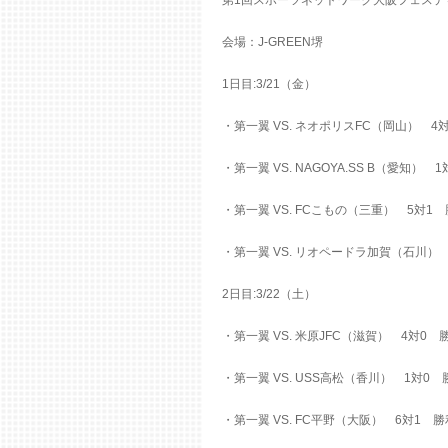
会場：J-GREEN堺
1日目:3/21（金）
・第一翼 VS. ネオポリスFC（岡山） 4
・第一翼 VS. NAGOYA.SS B（愛知） 
・第一翼 VS. FCこもの（三重） 5対1
・第一翼 VS. リオペードラ加賀（石川）
2日目:3/22（土）
・第一翼 VS. 米原JFC（滋賀） 4対0 
・第一翼 VS. USS高松（香川） 1対0
・第一翼 VS. FC平野（大阪） 6対1 