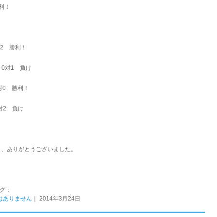
勝利！
対2 勝利！
 0対1 負け
1対0 勝利！
1対2 負け
！
々、ありがとうございました。
タグ：
はありません
｜ 2014年3月24日