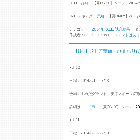
U-11
詳細
【翼ONLY】ページ 2014/6
U-10・キッズ
詳細
【翼ONLY】ペ
カテゴリー：
2014年
,
ALL
,
試合結果
｜ タ
作成者：daiichitsubasa｜
コメントはあり
【U-11,12】若葉旗・ひまわ
●U-12
日程：2014/6/15～7/13
会場：まめだグランド、安原スポーツ広
詳細は
コチラ
【翼ONLY】ページ
2
●U-11
日程：2014/6/28～7/13