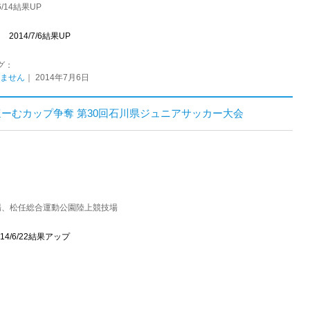
/14結果UP
ージ
2014/7/6結果UP
グ：
ません
｜ 2014年7月6日
りほーむカップ争奪 第30回石川県ジュニアサッカー大会
場、松任総合運動公園陸上競技場
014/6/22結果アップ