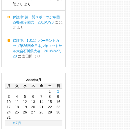
朗より
より
保護中: 第一翼スポーツ少年団
29期生卒団式 2016/3/20
に
北
元
より
保護中: 【U11】バーモントカ
ップ第26回全日本少年フットサ
ル大会石川県大会 2016/2/27,
28
に
吉田開
より
2026年8月
月
火
水
木
金
土
日
1
2
3
4
5
6
7
8
9
10
11
12
13
14
15
16
17
18
19
20
21
22
23
24
25
26
27
28
29
30
31
« 7月