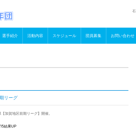
石
選手紹介
活動内容
スケジュール
団員募集
お問い合わせ
前期リーグ
川県【加賀地区前期リーグ】開催。
/7/5結果UP