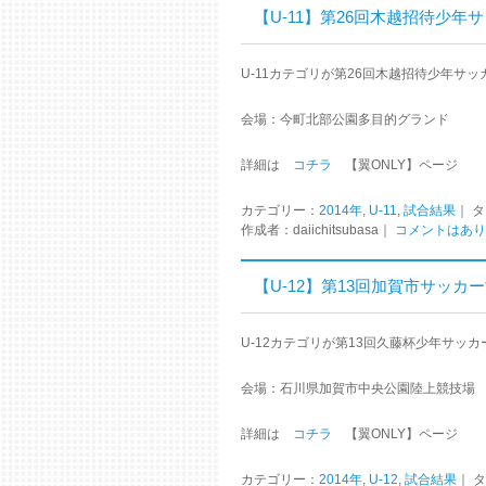
【U-11】第26回木越招待少年サッカ
U-11カテゴリが第26回木越招待少年サ
会場：今町北部公園多目的グランド
詳細は
コチラ
【翼ONLY】ページ
カテゴリー：
2014年
,
U-11
,
試合結果
｜ 
作成者：daiichitsubasa｜
コメントはあり
【U-12】第13回加賀市サッカー
U-12カテゴリが第13回久藤杯少年サッ
会場：石川県加賀市中央公園陸上競技場
詳細は
コチラ
【翼ONLY】ページ
カテゴリー：
2014年
,
U-12
,
試合結果
｜ 