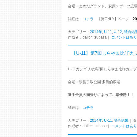
会場：まめだグランド、安原スポーツ広
詳細は
コチラ
【翼ONLY】ページ
2
カテゴリー：
2014年
,
U-11
,
U-12
,
試合結
作成者：daiichitsubasa｜
コメントはあり
【U-11】第7回しらやま比咩カップ 
U-11カテゴリが第7回しらやま比咩カップ
会場：県営手取公園 多目的広場
選手全員の頑張りによって、準優勝！！
詳細は
コチラ
カテゴリー：
2014年
,
U-11
,
試合結果
｜ 
作成者：daiichitsubasa｜
コメントはあり