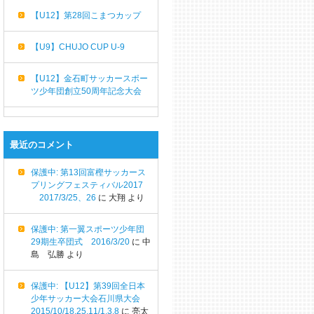
【U12】第28回こまつカップ
【U9】CHUJO CUP U-9
【U12】金石町サッカースポー
ツ少年団創立50周年記念大会
最近のコメント
保護中: 第13回富樫サッカース
プリングフェスティバル2017
2017/3/25、26
に
大翔
より
保護中: 第一翼スポーツ少年団
29期生卒団式 2016/3/20
に
中
島 弘勝
より
保護中: 【U12】第39回全日本
少年サッカー大会石川県大会
2015/10/18,25,11/1,3,8
に
亮太