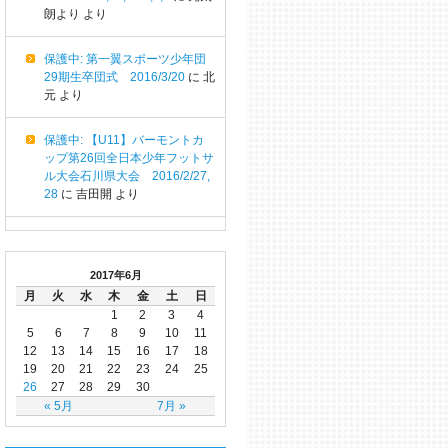
朗より
より
保護中: 第一翼スポーツ少年団
29期生卒団式 2016/3/20
に
北
元
より
保護中: 【U11】バーモントカ
ップ第26回全日本少年フットサ
ル大会石川県大会 2016/2/27,
28
に
吉田開
より
2017年6月
月
火
水
木
金
土
日
1
2
3
4
5
6
7
8
9
10
11
12
13
14
15
16
17
18
19
20
21
22
23
24
25
26
27
28
29
30
« 5月
7月 »