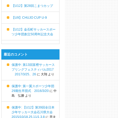
【U12】第28回こまつカップ
【U9】CHUJO CUP U-9
【U12】金石町サッカースポー
ツ少年団創立50周年記念大会
最近のコメント
保護中: 第13回富樫サッカース
プリングフェスティバル2017
2017/3/25、26
に
大翔
より
保護中: 第一翼スポーツ少年団
29期生卒団式 2016/3/20
に
中
島 弘勝
より
保護中: 【U12】第39回全日本
少年サッカー大会石川県大会
2015/10/18,25,11/1,3,8
に
亮太