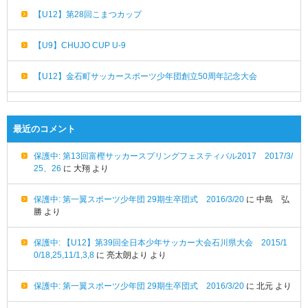
【U12】第28回こまつカップ
【U9】CHUJO CUP U-9
【U12】金石町サッカースポーツ少年団創立50周年記念大会
最近のコメント
保護中: 第13回富樫サッカースプリングフェスティバル2017 2017/3/
25、26
に
大翔
より
保護中: 第一翼スポーツ少年団 29期生卒団式 2016/3/20
に
中島 弘
勝
より
保護中: 【U12】第39回全日本少年サッカー大会石川県大会 2015/1
0/18,25,11/1,3,8
に
亮太朗より
より
保護中: 第一翼スポーツ少年団 29期生卒団式 2016/3/20
に
北元
より