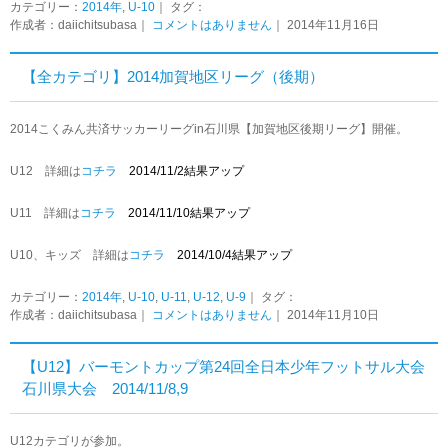
カテゴリー：
2014年
,
U-10
｜ タグ：
作成者：daiichitsubasa｜
コメントはありません
｜ 2014年11月16日
【全カテゴリ】2014加賀地区リーグ（後期）
2014こくみん共済サッカーリーグin石川県【加賀地区後期リーグ】開催。
U12 詳細は
コチラ
2014/11/2結果アップ
U11 詳細は
コチラ
2014/11/10結果アップ
U10、キッズ 詳細は
コチラ
2014/10/4結果アップ
カテゴリー：
2014年
,
U-10
,
U-11
,
U-12
,
U-9
｜ タグ：
作成者：daiichitsubasa｜
コメントはありません
｜ 2014年11月10日
【U12】バーモントカップ第24回全日本少年フットサル大会
石川県大会 2014/11/8,9
U12カテゴリが参加。