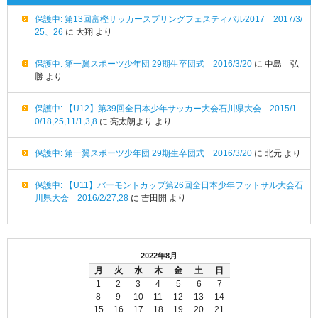
保護中: 第13回富樫サッカースプリングフェスティバル2017 2017/3/
25、26
に
大翔
より
保護中: 第一翼スポーツ少年団 29期生卒団式 2016/3/20
に
中島 弘
勝
より
保護中: 【U12】第39回全日本少年サッカー大会石川県大会 2015/1
0/18,25,11/1,3,8
に
亮太朗より
より
保護中: 第一翼スポーツ少年団 29期生卒団式 2016/3/20
に
北元
より
保護中: 【U11】バーモントカップ第26回全日本少年フットサル大会石
川県大会 2016/2/27,28
に
吉田開
より
2022年8月
月
火
水
木
金
土
日
1
2
3
4
5
6
7
8
9
10
11
12
13
14
15
16
17
18
19
20
21