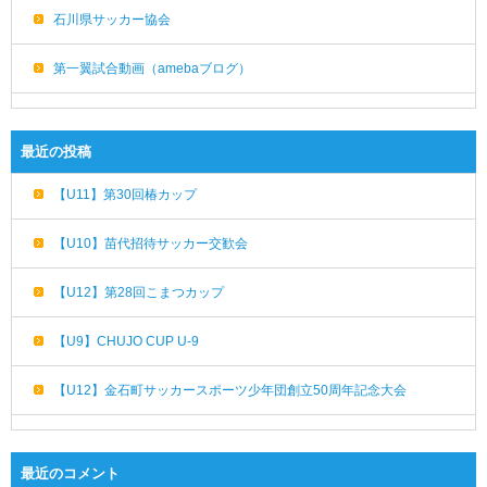
石川県サッカー協会
第一翼試合動画（amebaブログ）
最近の投稿
【U11】第30回椿カップ
【U10】苗代招待サッカー交歓会
【U12】第28回こまつカップ
【U9】CHUJO CUP U-9
【U12】金石町サッカースポーツ少年団創立50周年記念大会
最近のコメント