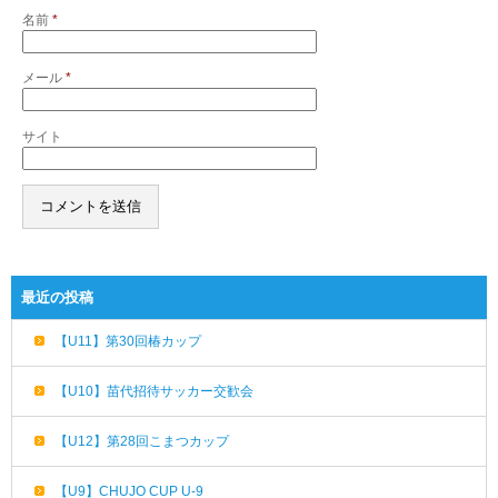
名前
*
メール
*
サイト
最近の投稿
【U11】第30回椿カップ
【U10】苗代招待サッカー交歓会
【U12】第28回こまつカップ
【U9】CHUJO CUP U-9