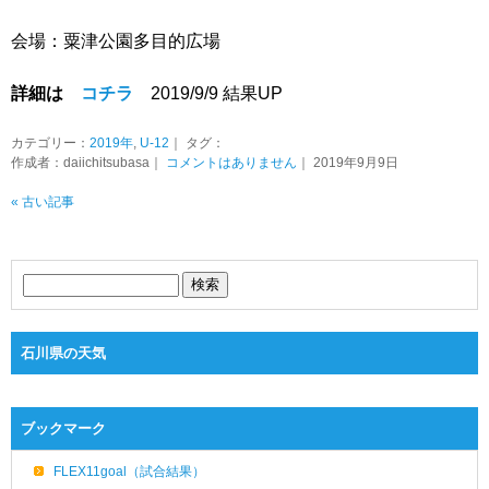
会場：粟津公園多目的広場
詳細は
コチラ
2019/9/9 結果UP
カテゴリー：
2019年
,
U-12
｜ タグ：
作成者：daiichitsubasa｜
コメントはありません
｜ 2019年9月9日
« 古い記事
石川県の天気
ブックマーク
FLEX11goal（試合結果）