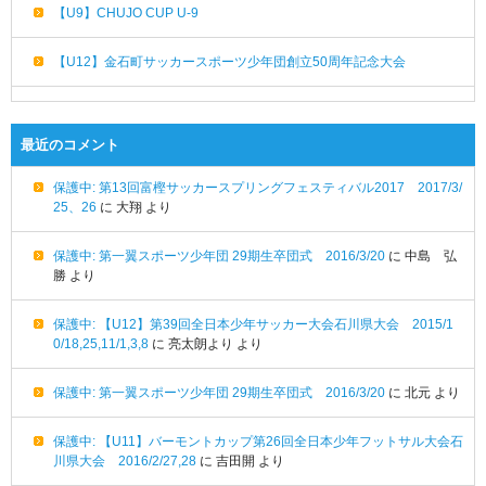
【U9】CHUJO CUP U-9
【U12】金石町サッカースポーツ少年団創立50周年記念大会
最近のコメント
保護中: 第13回富樫サッカースプリングフェスティバル2017 2017/3/
25、26
に
大翔
より
保護中: 第一翼スポーツ少年団 29期生卒団式 2016/3/20
に
中島 弘
勝
より
保護中: 【U12】第39回全日本少年サッカー大会石川県大会 2015/1
0/18,25,11/1,3,8
に
亮太朗より
より
保護中: 第一翼スポーツ少年団 29期生卒団式 2016/3/20
に
北元
より
保護中: 【U11】バーモントカップ第26回全日本少年フットサル大会石
川県大会 2016/2/27,28
に
吉田開
より