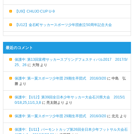
【U9】CHUJO CUP U-9
【U12】金石町サッカースポーツ少年団創立50周年記念大会
最近のコメント
保護中: 第13回富樫サッカースプリングフェスティバル2017 2017/3/
25、26
に
大翔
より
保護中: 第一翼スポーツ少年団 29期生卒団式 2016/3/20
に
中島 弘
勝
より
保護中: 【U12】第39回全日本少年サッカー大会石川県大会 2015/1
0/18,25,11/1,3,8
に
亮太朗より
より
保護中: 第一翼スポーツ少年団 29期生卒団式 2016/3/20
に
北元
より
保護中: 【U11】バーモントカップ第26回全日本少年フットサル大会石