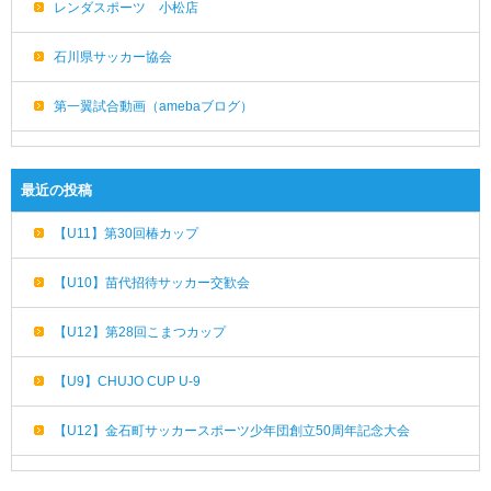
レンダスポーツ 小松店
石川県サッカー協会
第一翼試合動画（amebaブログ）
最近の投稿
【U11】第30回椿カップ
【U10】苗代招待サッカー交歓会
【U12】第28回こまつカップ
【U9】CHUJO CUP U-9
【U12】金石町サッカースポーツ少年団創立50周年記念大会