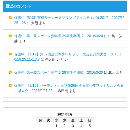
最近のコメント
保護中: 第13回富樫サッカースプリングフェスティバル2017 2017/3/
25、26
に
大翔
より
保護中: 第一翼スポーツ少年団 29期生卒団式 2016/3/20
に
中島 弘
勝
より
保護中: 【U12】第39回全日本少年サッカー大会石川県大会 2015/1
0/18,25,11/1,3,8
に
亮太朗より
より
保護中: 第一翼スポーツ少年団 29期生卒団式 2016/3/20
に
北元
より
保護中: 【U11】バーモントカップ第26回全日本少年フットサル大会石
川県大会 2016/2/27,28
に
吉田開
より
2024年5月
月
火
水
木
金
土
日
1
2
3
4
5