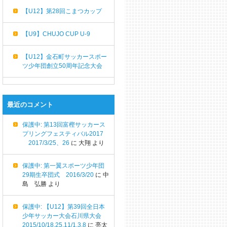
【U12】第28回こまつカップ
【U9】CHUJO CUP U-9
【U12】金石町サッカースポー
ツ少年団創立50周年記念大会
最近のコメント
保護中: 第13回富樫サッカース
プリングフェスティバル2017
2017/3/25、26
に
大翔
より
保護中: 第一翼スポーツ少年団
29期生卒団式 2016/3/20
に
中
島 弘勝
より
保護中: 【U12】第39回全日本
少年サッカー大会石川県大会
2015/10/18,25,11/1,3,8
に
亮太