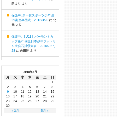
朗より
より
保護中: 第一翼スポーツ少年団
29期生卒団式 2016/3/20
に
北
元
より
保護中: 【U11】バーモントカ
ップ第26回全日本少年フットサ
ル大会石川県大会 2016/2/27,
28
に
吉田開
より
2018年4月
月
火
水
木
金
土
日
1
2
3
4
5
6
7
8
9
10
11
12
13
14
15
16
17
18
19
20
21
22
23
24
25
26
27
28
29
30
« 3月
5月 »