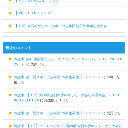
【U12】第28回こまつカップ
【U9】CHUJO CUP U-9
【U12】金石町サッカースポーツ少年団創立50周年記念大会
最近のコメント
保護中: 第13回富樫サッカースプリングフェスティバル2017 2017/3/
25、26
に
大翔
より
保護中: 第一翼スポーツ少年団 29期生卒団式 2016/3/20
に
中島 弘
勝
より
保護中: 【U12】第39回全日本少年サッカー大会石川県大会 2015/1
0/18,25,11/1,3,8
に
亮太朗より
より
保護中: 第一翼スポーツ少年団 29期生卒団式 2016/3/20
に
北元
より
保護中: 【U11】バーモントカップ第26回全日本少年フットサル大会石