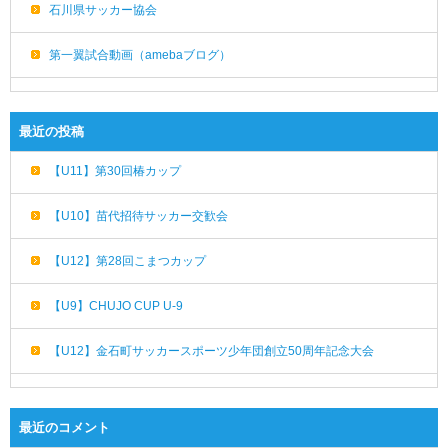
石川県サッカー協会
第一翼試合動画（amebaブログ）
最近の投稿
【U11】第30回椿カップ
【U10】苗代招待サッカー交歓会
【U12】第28回こまつカップ
【U9】CHUJO CUP U-9
【U12】金石町サッカースポーツ少年団創立50周年記念大会
最近のコメント