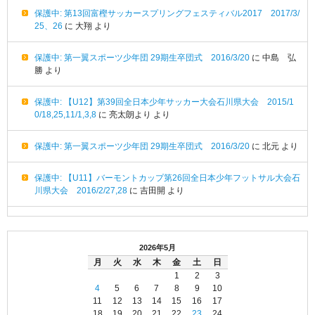
保護中: 第13回富樫サッカースプリングフェスティバル2017 2017/3/
25、26
に
大翔
より
保護中: 第一翼スポーツ少年団 29期生卒団式 2016/3/20
に
中島 弘
勝
より
保護中: 【U12】第39回全日本少年サッカー大会石川県大会 2015/1
0/18,25,11/1,3,8
に
亮太朗より
より
保護中: 第一翼スポーツ少年団 29期生卒団式 2016/3/20
に
北元
より
保護中: 【U11】バーモントカップ第26回全日本少年フットサル大会石
川県大会 2016/2/27,28
に
吉田開
より
2026年5月
月
火
水
木
金
土
日
1
2
3
4
5
6
7
8
9
10
11
12
13
14
15
16
17
18
19
20
21
22
23
24