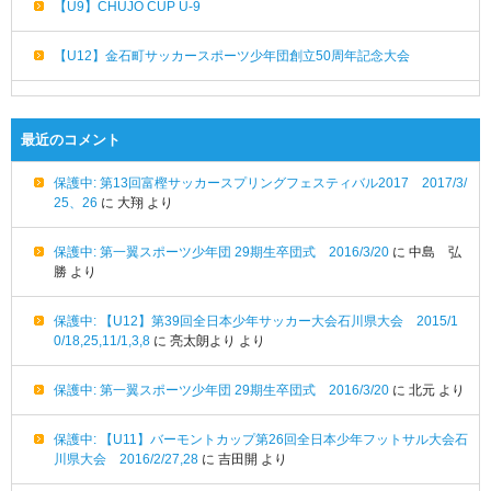
【U9】CHUJO CUP U-9
【U12】金石町サッカースポーツ少年団創立50周年記念大会
最近のコメント
保護中: 第13回富樫サッカースプリングフェスティバル2017 2017/3/
25、26
に
大翔
より
保護中: 第一翼スポーツ少年団 29期生卒団式 2016/3/20
に
中島 弘
勝
より
保護中: 【U12】第39回全日本少年サッカー大会石川県大会 2015/1
0/18,25,11/1,3,8
に
亮太朗より
より
保護中: 第一翼スポーツ少年団 29期生卒団式 2016/3/20
に
北元
より
保護中: 【U11】バーモントカップ第26回全日本少年フットサル大会石
川県大会 2016/2/27,28
に
吉田開
より