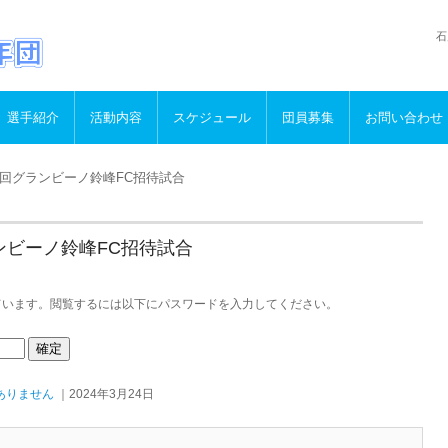
石
選手紹介
活動内容
スケジュール
団員募集
お問い合わせ
第3回グランビーノ鈴峰FC招待試合
ランビーノ鈴峰FC招待試合
ています。閲覧するには以下にパスワードを入力してください。
ありません
｜2024年3月24日