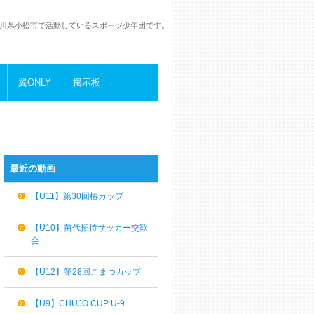
川県小松市で活動しているスポーツ少年団です。
翼ONLY
掲示板
最近の動画
【U11】第30回椿カップ
【U10】苗代招待サッカー交歓
会
【U12】第28回こまつカップ
【U9】CHUJO CUP U-9