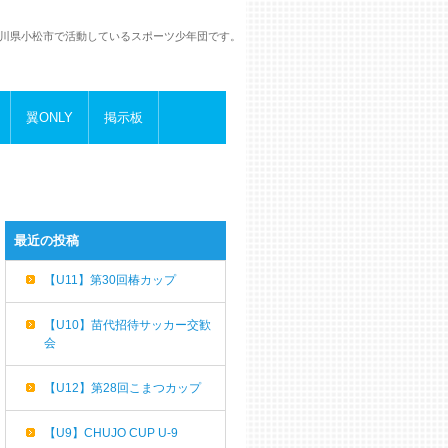
川県小松市で活動しているスポーツ少年団です。
翼ONLY
掲示板
最近の投稿
【U11】第30回椿カップ
【U10】苗代招待サッカー交歓
会
【U12】第28回こまつカップ
【U9】CHUJO CUP U-9