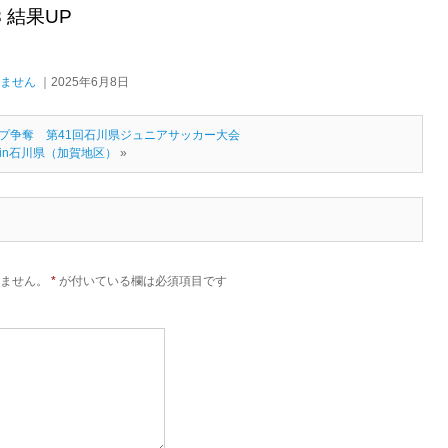
/8 結果UP
ません
｜2025年6月8日
ップ争奪 第41回石川県ジュニアサッカー大会
25 in石川県（加賀地区）
»
ません。
*
が付いている欄は必須項目です