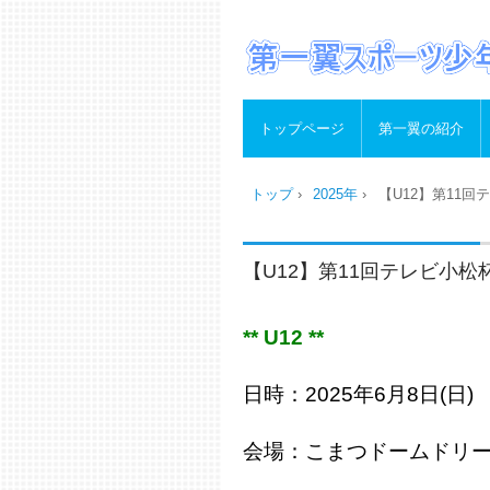
トップページ
第一翼の紹介
トップ
›
2025年
›
【U12】第11回
【U12】第11回テレビ小松
** U12 **
日時：2025年
6月8日(日)
会場：こまつドームドリ