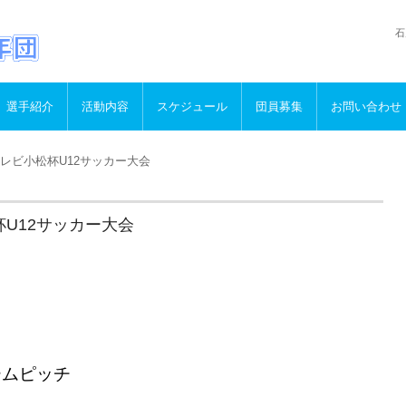
石
選手紹介
活動内容
スケジュール
団員募集
お問い合わせ
テレビ小松杯U12サッカー大会
杯U12サッカー大会
ームピッチ