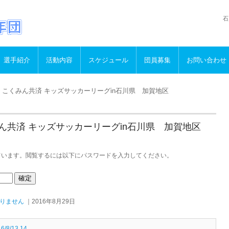
石
選手紹介
活動内容
スケジュール
団員募集
お問い合わせ
016 こくみん共済 キッズサッカーリーグin石川県 加賀地区
こくみん共済 キッズサッカーリーグin石川県 加賀地区
ています。閲覧するには以下にパスワードを入力してください。
りません
｜2016年8月29日
/13,14