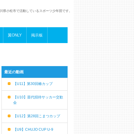
川県小松市で活動しているスポーツ少年団です。
翼ONLY
掲示板
最近の動画
【U11】第30回椿カップ
【U10】苗代招待サッカー交歓
会
【U12】第28回こまつカップ
【U9】CHUJO CUP U-9